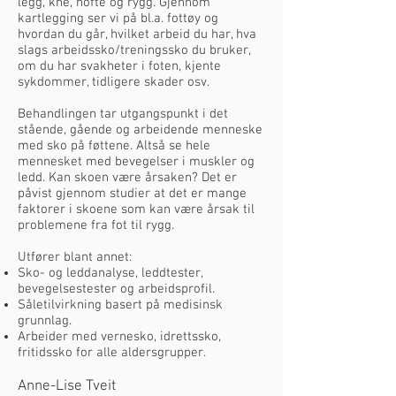
legg, kne, hofte og rygg. Gjennom
kartlegging ser vi på bl.a. fottøy og
hvordan du går, hvilket arbeid du har, hva
slags arbeidssko/treningssko du bruker,
om du har svakheter i foten, kjente
sykdommer, tidligere skader osv.
Behandlingen tar utgangspunkt i det
stående, gående og arbeidende menneske
med sko på føttene. Altså se hele
mennesket med bevegelser i muskler og
ledd. Kan skoen være årsaken? Det er
påvist gjennom studier at det er mange
faktorer i skoene som kan være årsak til
problemene fra fot til rygg.
Utfører blant annet:
Sko- og leddanalyse, leddtester,
bevegelsestester og arbeidsprofil.
Såletilvirkning basert på medisinsk
grunnlag.
Arbeider med vernesko, idrettssko,
fritidssko for alle aldersgrupper.
Anne-Lise Tveit