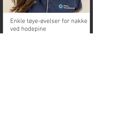
Enkle tøye-øvelser for nakke
ved hodepine
KONTAKT SKO- OG FOTKLINIKKEN
Ring, send en e-post eller fyll ut og send
inn skjemaet under.