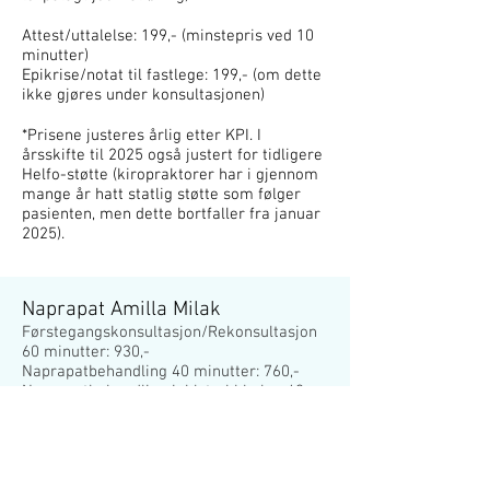
Attest/uttalelse: 199,- (minstepris ved 10
minutter)
Epikrise/notat til fastlege: 199,- (om dette
ikke gjøres under konsultasjonen)
*Prisene justeres årlig etter KPI. I
årsskifte til 2025 også justert for tidligere
Helfo-støtte (kiropraktorer har i gjennom
mange år hatt statlig støtte som følger
pasienten, men dette bortfaller fra januar
2025).
Naprapat Amilla Milak
Førstegangskonsultasjon/Rekonsultasjon
60 minutter: 930,-
Naprapatbehandling 40 minutter: 760,-
Naprapatbehandling inkl. trykkbølge 40
minutter: 780,-
Epikrise (uten konsultasjon): 250,-