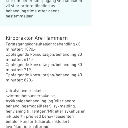
Dersom det er stor pågang ved klinikken
vil vi prioritere tildeling av
behandlingstime etter denne
bestemmelsen.
Kiropraktor Are Hammern
Førstegangskonsultasjon
/behandling
60
minutter: 1090
,
-
Oppfølgende konsultasjon/behandling 20
minutter: 614,-
Oppfølgende konsultasjon/behandling 30
minutter: 719,-
Oppfølgende konsultasjon/behandling 40
minutter: 820,-
Ultralydundersøkelse,
svimmelhetsundersø
kelse,
trykkbølgebehandling (og/eller andre
behandlingsmodaliteter), sykmelding,
henvisning til røntgen/MR eller sykehus er
inkludert i pris ved behov (pasienten
betaler kun for tidsbruk, inkludert
lovpålagt journalføring).