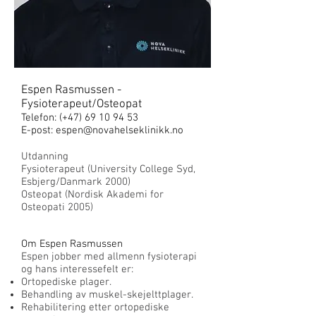
Espen Rasmussen -
Fysioterapeut/Osteopat
Telefon: (+47)
69 10 94 53
E-post: espen@novahelseklinikk.no
Utdann
ing
Fysioterapeut (University College Syd,
Esbjerg/Danmark 2000)
Osteopat (Nordisk Akademi for
Osteopati 2005)
Om Espen Rasmussen
Espen jobber med allmenn fysioterapi
og hans interesse
felt er:
Ortopediske
plager.
Behandling av muskel-skejelttplager.
Rehabilitering etter ortopediske