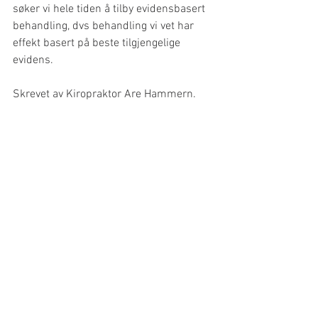
søker vi hele tiden å tilby evidensbasert 
behandling, dvs behandling vi vet har 
effekt basert på beste tilgjengelige 
evidens.
Skrevet av Kiropraktor Are Hammern. 
Du kan lese mer om Are 
her
.
På bildene figurerer også naprapat 
Amilla Milak. Du kan lese mer om Amilla 
her
.
Artikkelen er publisert tidligere på 
nettsiden til Helsehuset Greaaker, da 
artikkelforfatter Are Hammern arbeidet 
der.
Tallene i parantes i teksten 
korresponderer med tallene i 