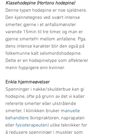
Klasehodepine (Hortons hodepine)
Denne typen hodepine er noe sjeldnere. 
Den kjennetegnes ved svært intense 
smerter, gjerne i et anfallsmønster 
varende 15min til tre timer, og man er 
gjerne smertefri mellom anfallene. Pga. 
dens intense karakter blir den også på 
folkemunne kalt selvmordshodepine. 
Dette er en hodepinetype som affekterer 
menn hyppigere enn kvinner.
Enkle hjemmeøvelser
Spenninger i nakke/skulderbue kan gi 
hodepine, ofte på grunn av det vi kaller 
refererte smerter eller utstrålende 
smerter. I klinikken bruker 
manuelle 
behandlere
 (kiropraktoren, 
n
aprapaten 
eller 
fysioterapeuten)
 ulike teknikker for 
å redusere spenninger i muskler som 