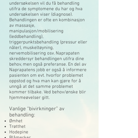
undersøkelsen vil du få behandling
utifra de symptomene du har og hva
undersøkelsen viser (diagnose).
Behandlingen er ofte en kombinasjon
av massasje,
manipulasjon/mobilisering
(leddbehandling),
triggerpunktsbehandling (pressur eller
nåler), muskeltøyning,
nervemobilisering osv. Naprapaten
skreddersyr behandlingen utifra dine
behov, men også preferanse. En del av
Naprapatens jobb er også å informere
pasienten om evt. hvorfor problemet
oppstod og hva man kan gjøre for å
unngå at det samme problemet
kommer tilbake. Ved behov/ønske blir
hjemmeøvelser gitt.
Vanlige “bivirkninger” av
behandling:
Ømhet
Trøtthet
Hodepine
Blåmerker