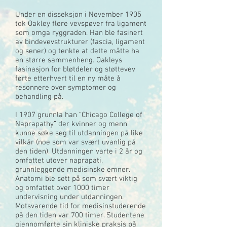
Under en disseksjon i November 1905
tok Oakley flere vevspøver fra ligament
som omga ryggraden. Han ble fasinert
av bindevevstrukturer (fascia, ligament
og sener) og tenkte at dette måtte ha
en større sammenheng. Oakleys
fasinasjon for bløtdeler og støttevev
førte etterhvert til en ny måte å
resonnere over symptomer og
behandling på.
I 1907 grunnla han “Chicago College of
Naprapathy” der kvinner og menn
kunne søke seg til utdanningen på like
vilkår (noe som var svært uvanlig på
den tiden). Utdanningen varte i 2 år og
omfattet utover naprapati,
grunnleggende medisinske emner.
Anatomi ble sett på som svært viktig
og omfattet over 1000 timer
undervisning under utdanningen.
Motsvarende tid for medisinstuderende
på den tiden var 700 timer. Studentene
gjennomførte sin kliniske praksis på