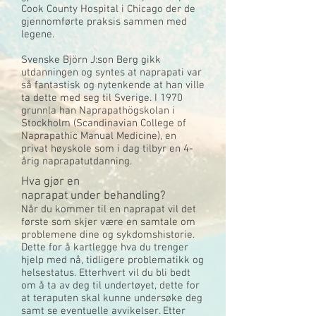
Cook County Hospital i Chicago der de
gjennomførte praksis sammen med
legene.
Svenske Björn J:son Berg gikk
utdanningen og syntes at naprapati var
så fantastisk og nytenkende at han ville
ta dette med seg til Sverige. I 1970
grunnla han Naprapathögskolan i
Stockholm (Scandinavian College of
Naprapathic Manual Medicine), en
privat høyskole som i dag tilbyr en 4-
årig naprapatutdanning.
Hva gjør en
naprapat under behandling?
Når du kommer til en naprapat vil det
første som skjer være en samtale om
problemene dine og sykdomshistorie.
Dette for å kartlegge hva du trenger
hjelp med nå, tidligere problematikk og
helsestatus. Etterhvert vil du bli bedt
om å ta av deg til undertøyet, dette for
at teraputen skal kunne undersøke deg
samt se eventuelle avvikelser. Etter