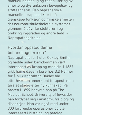
manuell behandlig og rehabilitering av
smerte og dysfunksjon i bevegelse- og
støtteapparat. Den naprapatiske
manuelle terapien sikter til å
gjenskape funksjon og minske smerte i
det neuromuskuloskeletale systemet
gjennom å påvirke stukturer i og
omkring ryggraden og andre ledd” -
Naprapathögskolan
Hvordan oppstod denne
behandlingsformen?
Naprapatiens far heter Oakley Smith
og hadde siden barndommen vært
interessert av kropp og medisin. I 1887
gikk han 6 dager i lære hos D.D Palmer
for å bli kiropraktor. Oakley ble
etterhvert en annerkjent terapeut, men
tørstet stadig etter ny kunnskap. På
høsten i 1899 begynte han på The
Medical School, University of Iowa, der
han fordypet seg i anatomi, fysiologi og
disseksjon. Han var også med under
300 kirurgiske operasjoner og ble
interessert i histologi og patologi.