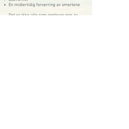
En midlertidig forverring av smertene
Det er ikke alle som opplever noe av
det ovenstående. Det variérer fra
person til person samt tilstand.
Vanligvis er opplevelsen svært mild og
kortvarig.
Har du spørsmål om bivirkninger, ta
gjerne kontakt! Vil du lese mer om
naprapati, historien bak og
utdanningen? Les
her
.
Les om Naprapat Amilla Milak
AKTUELT PÅ NOVA HELSEKLINIKK