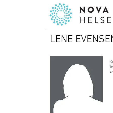
LENE EVENSE
K
Te
E-