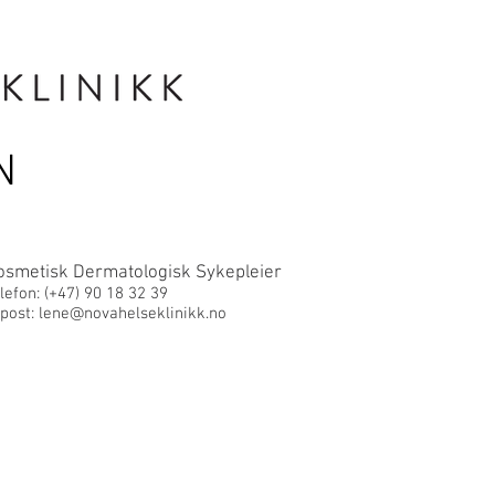
AKUTT
ANSATTE
N
osmetisk Dermatologisk Sykepleier
lefon: (+47)
90 18 32 39
post:
lene@novahelseklinikk.no